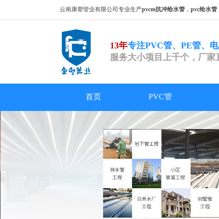
云南康塑管业有限公司专业生产
pvcm抗冲给水管
，
pvc给水管
13年
专注PVC管、PE管、
服务大小项目上千个，厂家
首页
PVC管