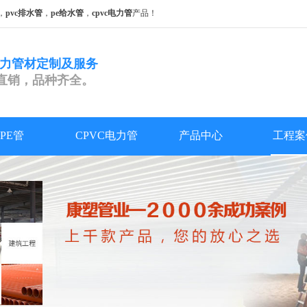
，
pvc排水管
，
pe给水管
，
cpvc电力管
产品！
电力管材定制及服务
直销，品种齐全。
PE管
CPVC电力管
产品中心
工程案